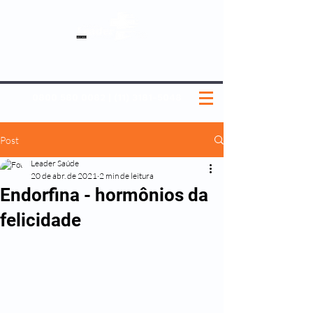
SOBRE NÓS
NOSSOS PLANOS
MEDICINA PREVENTIVA
NOSSAS UNIDADES
0800 580 0082
|
(11) 3181-5048
Post
Leader Saúde
20 de abr. de 2021
2 min de leitura
Endorfina - hormônios da
felicidade