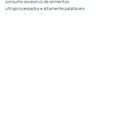
consumo excessivo de alimentos 
ultraprocessados e altamente palatáveis 
é apontado como fator importante para 
as crescentes taxas de obesidade em 
todo o mundo.
#SegueaLeader
#SaudeLeader
#SomosTodosLeader
#Endorfina
#Felicidade
#Hormonios
#HormoniosDaFelicidade
Posts recentes
Ver tudo