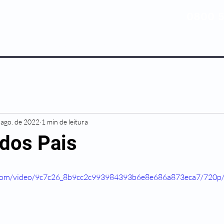
0800 5
NOSSOS PLANOS
MEDICINA PREV
 ago. de 2022
1 min de leitura
 dos Pais
ic.com/video/9c7c26_8b9cc2c993984393b6e8e686a873eca7/720p/