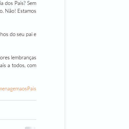
a dos Pais? Sem 
do. Não! Estamos 
hos do seu pai e 
hores lembranças 
ais a todos, com 
enagemaosPais