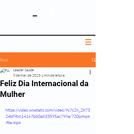
SOBRE NÓS
NOSSOS PLANOS
MEDICINA PREVENTIVA
NOSSAS UNIDADES
0800 580 0082
|
(11) 3181-5048
Post
Leader Saúde
8 de mar. de 2023
1 min de leitura
Feliz Dia Internacional da
Mulher
https://video.wixstatic.com/video/9c7c26_2873
24bf9b614167bb0a833595ac799a/720p/mp4
/file.mp4