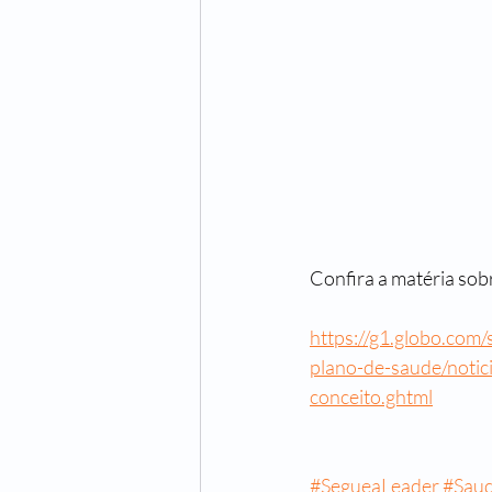
Confira a matéria sob
https://g1.globo.com/
plano-de-saude/notic
conceito.ghtml
#SegueaLeader
#Sau