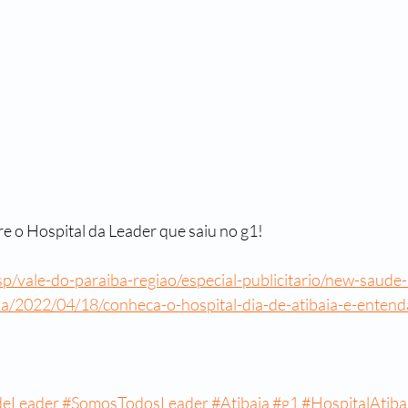
re o Hospital da Leader que saiu no g1!
sp/vale-do-paraiba-regiao/especial-publicitario/new-saude-
ia/2022/04/18/conheca-o-hospital-dia-de-atibaia-e-enten
deLeader
#SomosTodosLeader
#Atibaia
#g1
#HospitalAtiba