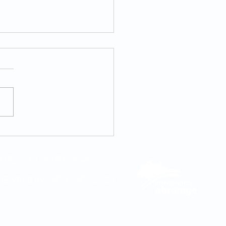
internacional da
cina integrativa
082 | (11) 3181-5048
DE VENDAS
0800 580 2425