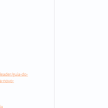
leader/guia-do-
da-novo-
ia