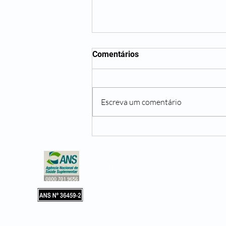
Comentários
Escreva um comentário
Não beber água o suficiente
pode te trazer diversos
problemas
CNPJ 02.127.779/0001-36
Copyright © 2019, Leader Assistência 
e Hospitalar. Todos os direitos reservad