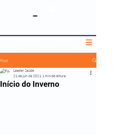
SOBRE NÓS
NOSSOS PLANOS
MEDICINA PREVENTIVA
NOSSAS UNIDADES
0800 580 0082
|
(11) 3181-5048
Post
Leader Saúde
21 de jun. de 2021
1 min de leitura
Início do Inverno