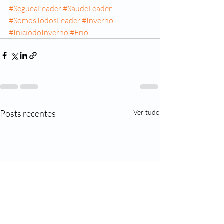
#SegueaLeader
#SaudeLeader
#SomosTodosLeader
#Inverno
#IniciodoInverno
#Frio
Posts recentes
Ver tudo