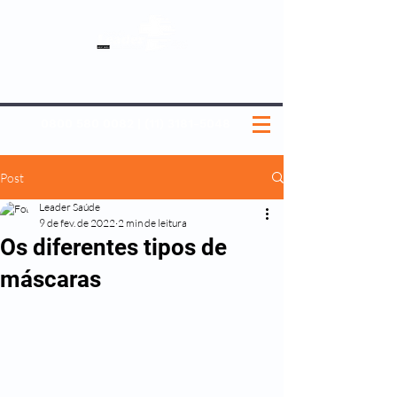
SOBRE NÓS
NOSSOS PLANOS
MEDICINA PREVENTIVA
NOSSAS UNIDADES
0800 580 0082
|
(11) 3181-5048
Post
Leader Saúde
9 de fev. de 2022
2 min de leitura
Os diferentes tipos de
máscaras