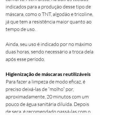
indicados para a produção desse tipo de 
máscara, como o TNT, algodão e tricoline, 
já que tem a resistência maior quanto ao 
tempo de uso. 
Ainda, seu uso é indicado por no máximo 
duas horas, sendo necessário a troca dela 
após esse período.
Higienização de máscaras reutilizáveis
Para fazer a limpeza de modo eficaz, é 
preciso deixá-las de “molho” por, 
aproximadamente, 20 minutos com um 
pouco de água sanitária diluída. Depois 
de seca, é recomendado passá-las com o 
ferro bem quente.
#SegueaLeader
#SaudeLeader