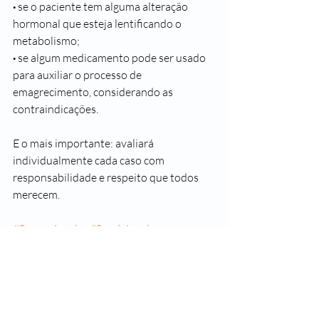
· 
se o paciente tem alguma alteração 
hormonal que esteja lentificando o 
metabolismo;
· 
se algum medicamento pode ser usado 
para auxiliar o processo de 
emagrecimento, considerando as 
contraindicações.
E o mais importante: avaliará 
individualmente cada caso com 
responsabilidade e respeito que todos 
merecem.
#SegueaLeader
#SaudeLeader
#SomosTodosLeader
#Dieta
#DietasMilagrosas
#Regime
#Férias
#PerderPeso
#Sobrepeso
#Obesidade
#Emagrecimento