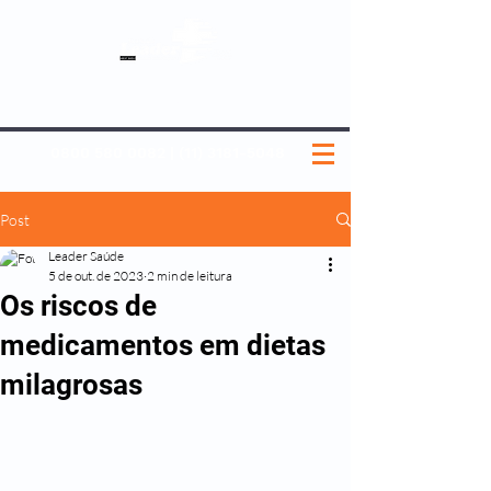
SOBRE NÓS
NOSSOS PLANOS
MEDICINA PREVENTIVA
NOSSAS UNIDADES
0800 580 0082
|
(11) 3181-5048
Post
Leader Saúde
5 de out. de 2023
2 min de leitura
Os riscos de
medicamentos em dietas
milagrosas