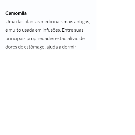
Camomila
Uma das plantas medicinais mais antigas, 
é muito usada em infusões. Entre suas 
principais propriedades estão alívio de 
dores de estômago, ajuda a dormir 
melhor, relaxa os músculos, ajuda nas 
cólicas menstruais, combate resfriados e 
gripes e estimula o sistema imunológico, 
entre outros.
#SegueaLeader
#SaudeLeader
#SomosTodosLeader
#PlantasMedicinais