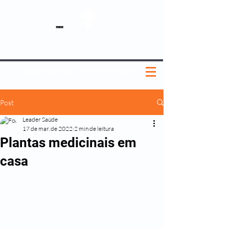
SOBRE NÓS
NOSSOS PLANOS
MEDICINA PREVENTIVA
NOSSAS UNIDADES
0800 580 0082
|
(11) 3181-5048
Post
Leader Saúde
17 de mar. de 2022
2 min de leitura
Plantas medicinais em
casa