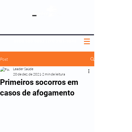
SOBRE NÓS
NOSSOS PLANOS
MEDICINA PREVENTIVA
NOSSAS UNIDADES
0800 580 0082
|
(11) 3181-5048
Post
Leader Saúde
20 de dez. de 2021
2 min de leitura
Primeiros socorros em
casos de afogamento