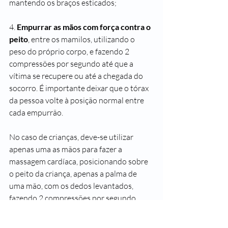
mantendo os braços esticados;
4. 
Empurrar as mãos com força contra o 
peito
, entre os mamilos, utilizando o 
peso do próprio corpo, e fazendo 2 
compressões por segundo até que a 
vítima se recupere ou até a chegada do 
socorro. É importante deixar que o tórax 
da pessoa volte à posição normal entre 
cada empurrão.
No caso de crianças, deve-se utilizar 
apenas uma as mãos para fazer a 
massagem cardíaca, posicionando sobre 
o peito da criança, apenas a palma de 
uma mão, com os dedos levantados, 
fazendo 2 compressões por segundo.
Já em bebês de até 1 ano, é recomendado 
posicionar somente 2 dedos no meio do 