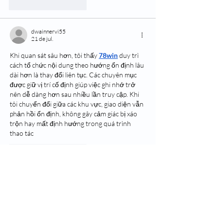
Curtir
Responder
dwainnervi55
21 de jul.
Khi quan sát sâu hơn, tôi thấy 
78win
 duy trì 
cách tổ chức nội dung theo hướng ổn định lâu 
dài hơn là thay đổi liên tục. Các chuyên mục 
được giữ vị trí cố định giúp việc ghi nhớ trở 
nên dễ dàng hơn sau nhiều lần truy cập. Khi 
tôi chuyển đổi giữa các khu vực, giao diện vẫn 
phản hồi ổn định, không gây cảm giác bị xáo 
trộn hay mất định hướng trong quá trình 
thao tác
Curtir
Responder
blogcommentsieuviet
21 de jul.
Mình thường quan tâm đến cảm giác sử dụng 
thực tế hơn là chỉ nhìn vào số lượng nội dung 