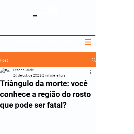
SOBRE NÓS
NOSSOS PLANOS
MEDICINA PREVENTIVA
NOSSAS UNIDADES
0800 580 0082
|
(11) 3181-5048
Post
Leader Saúde
26 de out. de 2021
2 min de leitura
Triângulo da morte: você
conhece a região do rosto
que pode ser fatal?