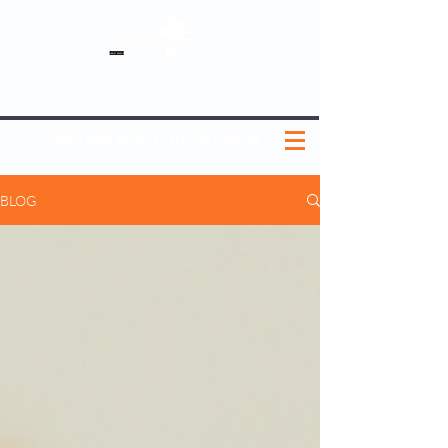
SOBRE NÓS
NOSSOS PLANOS
MEDICINA PREVENTIVA
NOSSAS UNIDADES
0800 580 0082
|
(11) 3181-5048
BLOG