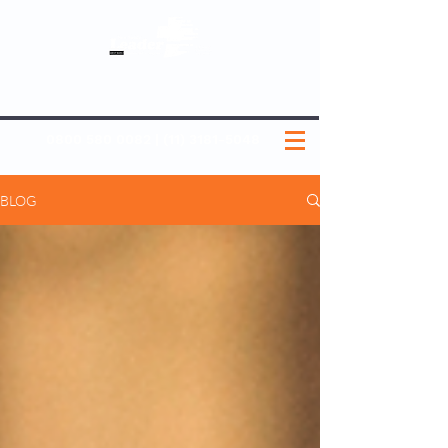
SOBRE NÓS
NOSSOS PLANOS
MEDICINA PREVENTIVA
NOSSAS UNIDADES
0800 580 0082
|
(11) 3181-5048
BLOG