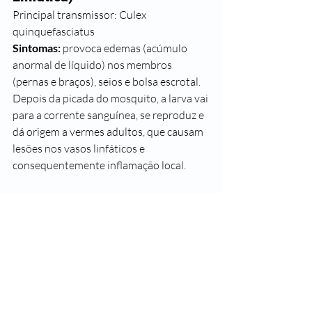
Principal transmissor: Culex 
quinquefasciatus 
Sintomas:
 provoca edemas (acúmulo 
anormal de líquido) nos membros 
(pernas e braços), seios e bolsa escrotal. 
Depois da picada do mosquito, a larva vai 
para a corrente sanguínea, se reproduz e 
dá origem a vermes adultos, que causam 
lesões nos vasos linfáticos e 
consequentemente inflamação local.
A prevenção mais eficaz é evitar a 
proliferação dos mosquitos, eliminando 
água acumulada em vasos, pneus, 
garrafas plásticas e até recipientes 
pequenos como tampas. 
Em áreas de risco ou no caso de 
gestantes é prudente usar roupas que 