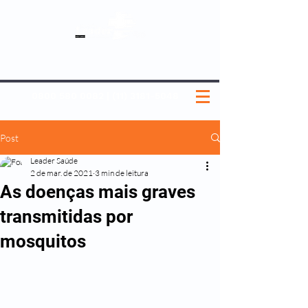
SOBRE NÓS
NOSSOS PLANOS
MEDICINA PREVENTIVA
NOSSAS UNIDADES
0800 580 0082
|
(11) 3181-5048
Post
Leader Saúde
2 de mar. de 2021
3 min de leitura
As doenças mais graves
transmitidas por
mosquitos