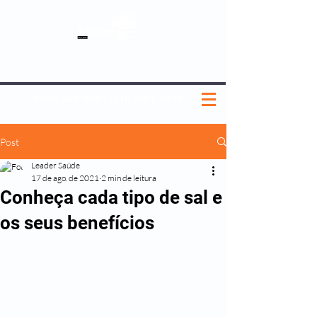
SOBRE NÓS
NOSSOS PLANOS
MEDICINA PREVENTIVA
NOSSAS UNIDADES
0800 580 0082
|
(11) 3181-5048
Post
Leader Saúde
17 de ago. de 2021
2 min de leitura
Conheça cada tipo de sal e
os seus benefícios