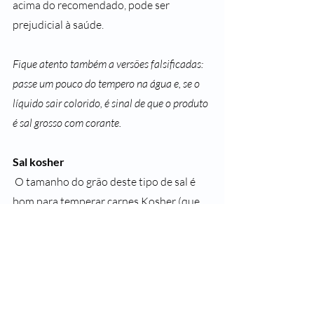
acima do recomendado, pode ser 
prejudicial à saúde. 
Fique atento também a versões falsificadas: 
passe um pouco do tempero na água e, se o 
líquido sair colorido, é sinal de que o produto 
é sal grosso com corante.
Sal kosher
 O tamanho do grão deste tipo de sal é 
bom para temperar carnes Kosher (que 
obedecem à lei judaica) uma vez que 
ajuda a remover o sangue com mais 
rapidez. Não costuma ter adição de iodo 
e é pouco utilizado no Brasil. 