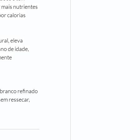
 mais nutrientes 
r calorias 
ral, eleva 
no de idade, 
mente 
 branco refinado 
sem ressecar, 