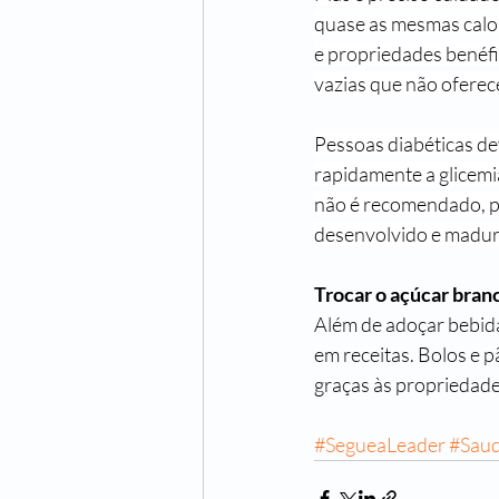
quase as mesmas calor
e propriedades benéfi
vazias que não oferec
Pessoas diabéticas de
rapidamente a glicemi
não é recomendado, po
desenvolvido e madur
Trocar o açúcar bran
Além de adoçar bebida
em receitas. Bolos e p
graças às propriedade
#SegueaLeader
#Sau