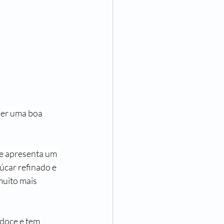
ser uma boa 
 e apresenta um 
úcar refinado e 
muito mais 
doce e tem 