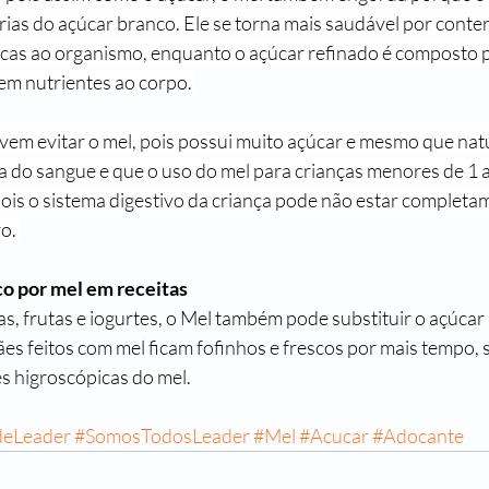
ias do açúcar branco. Ele se torna mais saudável por conter
cas ao organismo, enquanto o açúcar refinado é composto po
em nutrientes ao corpo. 
vem evitar o mel, pois possui muito açúcar e mesmo que natu
a do sangue e que o uso do mel para crianças menores de 1 a
is o sistema digestivo da criança pode não estar completa
o. 
co por mel em receitas
s, frutas e iogurtes, o Mel também pode substituir o açúcar
ães feitos com mel ficam fofinhos e frescos por mais tempo, 
s higroscópicas do mel.
deLeader
#SomosTodosLeader
#Mel
#Acucar
#Adocante