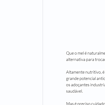
Que o mel é naturalme
alternativa para troc
Altamente nutritivo, é
grande potencial antio
os adoçantes industria
saudável.
Mas é preciso cuidado