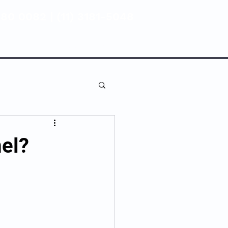
80 0082 | (11) 3181-5048
ENTIVA
NOSSAS UNIDADES
mel?