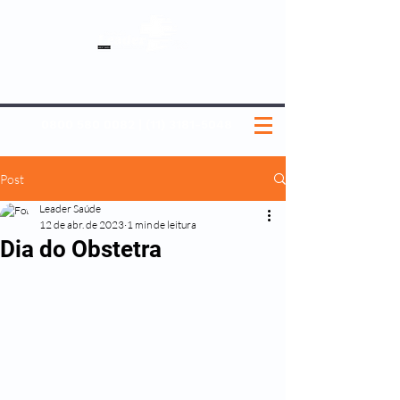
SOBRE NÓS
NOSSOS PLANOS
MEDICINA PREVENTIVA
NOSSAS UNIDADES
0800 580 0082
|
(11) 3181-5048
Post
Leader Saúde
12 de abr. de 2023
1 min de leitura
Dia do Obstetra