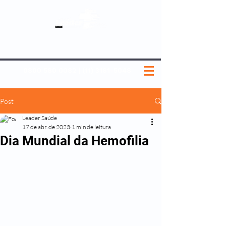
SOBRE NÓS
NOSSOS PLANOS
MEDICINA PREVENTIVA
NOSSAS UNIDADES
0800 580 0082
|
(11) 3181-5048
Post
Leader Saúde
17 de abr. de 2023
1 min de leitura
Dia Mundial da Hemofilia