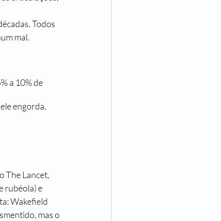
 décadas. Todos 
hum mal. 
5% a 10% de 
ele engorda, 
o The Lancet, 
 rubéola) e 
ta: Wakefield 
esmentido, mas o 