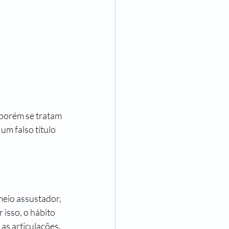
porém se tratam 
m falso título 
eio assustador, 
isso, o hábito 
as articulações, 