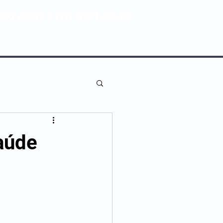
80 0082 | (11) 3181-5048
ENTIVA
NOSSAS UNIDADES
saúde