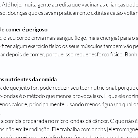
o. Até hoje, muita gente acredita que vacinar as crianças pode
sso, doenças que estavam praticamente extintas estão voltan
de comer é perigoso
 o seu corpo envia mais sangue (logo, mais energia) para o 
 fizer algum exercício físico os seus músculos também vão pe
dar depois de comer, porque isso requer esforço físico. Banh
os nutrientes da comida
 de que jeito for, pode reduzir seu teor nutricional, porque o
o-ondas é o método que menos provoca isso. É que ele cozin
nos calor e, principalmente, usando menos água (na qual os
. 
 a comida preparada no micro-ondas dá câncer. O que não é
s não emite radiação. Ele trabalha com ondas [eletromagnét
e você aproximar um rádio de um forno de micro-ondas, vai o