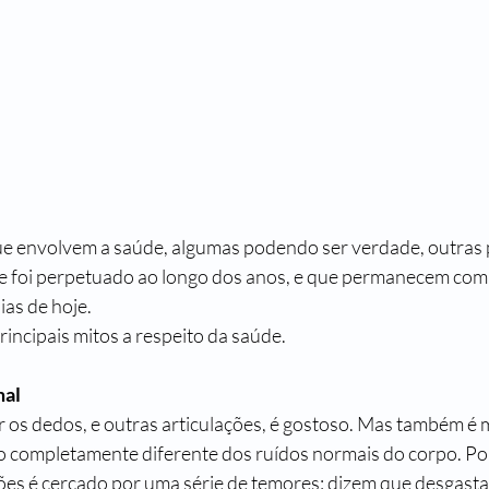
ue envolvem a saúde, algumas podendo ser verdade, outras 
 foi perpetuado ao longo dos anos, e que permanecem com u
ias de hoje. 
incipais mitos a respeito da saúde.
mal
os dedos, e outras articulações, é gostoso. Mas também é m
 completamente diferente dos ruídos normais do corpo. Por 
ções é cercado por uma série de temores: dizem que desgasta 