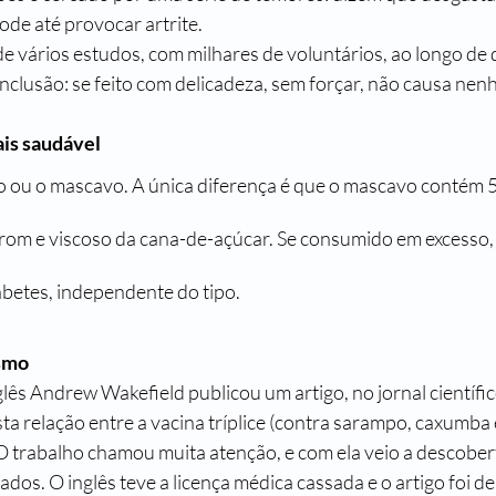
ode até provocar artrite. 
 de vários estudos, com milhares de voluntários, ao longo de
lusão: se feito com delicadeza, sem forçar, não causa nen
s saudável  
co ou o mascavo. A única diferença é que o mascavo contém 
om e viscoso da cana-de-açúcar. Se consumido em excesso, 
abetes, independente do tipo. 
smo
lês Andrew Wakefield publicou um artigo, no jornal científic
 relação entre a vacina tríplice (contra sarampo, caxumba e
O trabalho chamou muita atenção, e com ela veio a descober
dos. O inglês teve a licença médica cassada e o artigo foi d