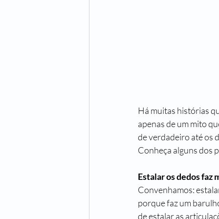
Há muitas histórias q
apenas de um mito que
de verdadeiro até os d
Conheça alguns dos pr
Estalar os dedos faz 
Convenhamos: estalar 
porque faz um barulho
de estalar as articula