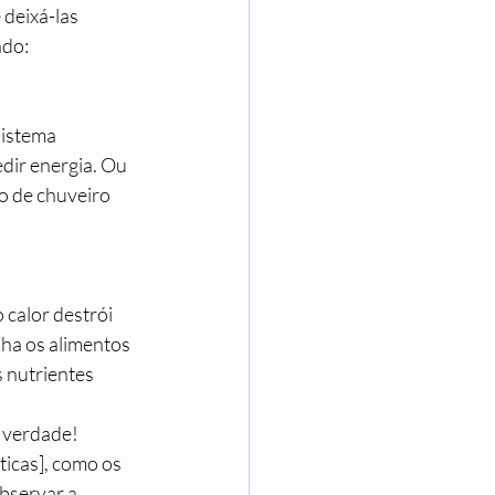
 deixá-las 
do:  
sistema 
dir energia. Ou 
o de chuveiro 
 calor destrói 
ha os alimentos 
 nutrientes 
 verdade!
icas], como os 
bservar a 