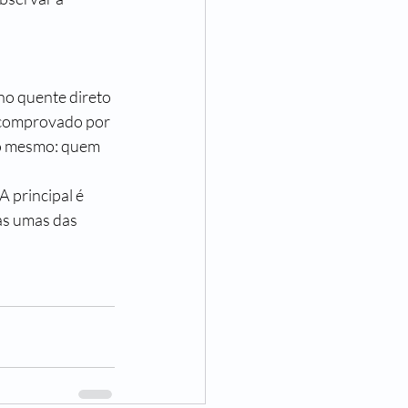
ho quente direto 
é comprovado por 
 o mesmo: quem 
 principal é 
as umas das 