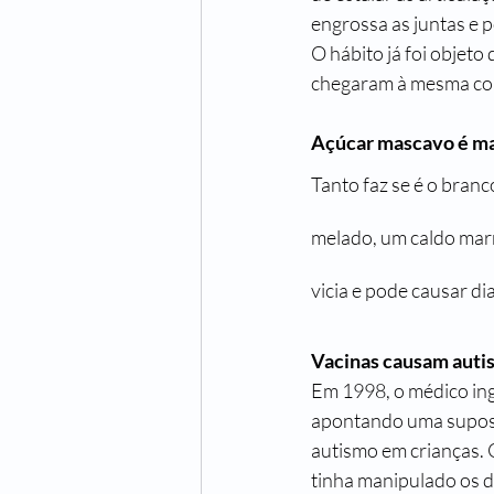
engrossa as juntas e p
O hábito já foi objeto
chegaram à mesma conc
Açúcar mascavo é mai
Tanto faz se é o bran
melado, um caldo marr
vicia e pode causar di
Vacinas causam auti
Em 1998, o médico ing
apontando uma suposta
autismo em crianças. 
tinha manipulado os da