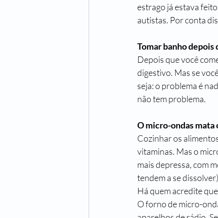
estrago já estava feit
autistas. Por conta di
Tomar banho depois 
Depois que você come,
digestivo. Mas se você
seja: o problema é na
não tem problema. 
O micro-ondas mata 
Cozinhar os alimentos,
vitaminas. Mas o micr
mais depressa, com me
tendem a se dissolver)
Há quem acredite que
O forno de micro-onda
aparelhos de rádio. S