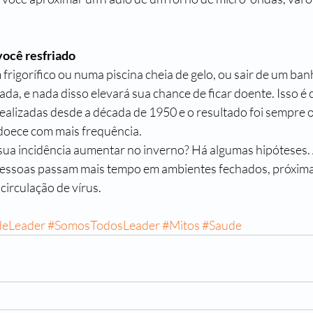
você resfriado 
rigorífico ou numa piscina cheia de gelo, ou sair de um ban
ada, e nada disso elevará sua chance de ficar doente. Isso 
 realizadas desde a década de 1950 e o resultado foi sempre
doece com mais frequência.  
sua incidência aumentar no inverno? Há algumas hipóteses. A
s pessoas passam mais tempo em ambientes fechados, próxim
 circulação de vírus.  
deLeader
#SomosTodosLeader
#Mitos
#Saude