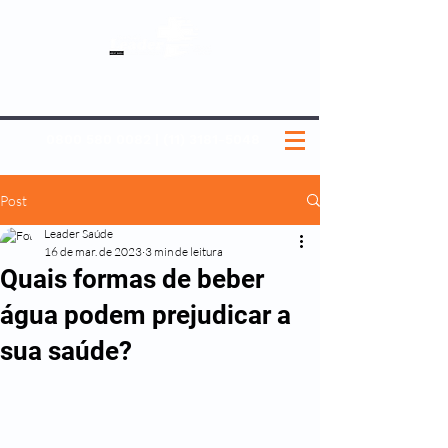
SOBRE NÓS
NOSSOS PLANOS
MEDICINA PREVENTIVA
NOSSAS UNIDADES
0800 580 0082
|
(11) 3181-5048
Post
Leader Saúde
16 de mar. de 2023
3 min de leitura
Quais formas de beber
água podem prejudicar a
sua saúde?