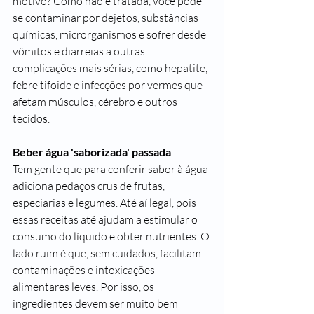
motivo? Como não é tratada, você pode 
se contaminar por dejetos, substâncias 
químicas, microrganismos e sofrer desde 
vômitos e 
diarreias
 a outras 
complicações mais sérias, como 
hepatite
, 
febre tifoide e infecções por vermes que 
afetam músculos, cérebro e outros 
tecidos.
Beber água 'saborizada' passada
Tem gente que para conferir sabor à água 
adiciona pedaços crus de frutas, 
especiarias e legumes. Até aí legal, pois 
essas receitas até ajudam a estimular o 
consumo do líquido e obter nutrientes. O 
lado ruim é que, sem cuidados, facilitam 
contaminações e intoxicações 
alimentares leves. Por isso, os 
ingredientes devem ser muito bem 