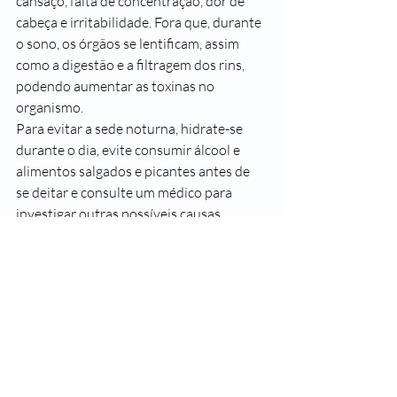
cansaço, falta de concentração, 
dor de 
cabeça
 e irritabilidade. Fora que, durante 
o sono, os órgãos se lentificam, assim 
como a digestão e a filtragem dos rins, 
podendo aumentar as toxinas no 
organismo.
Para evitar a sede noturna, hidrate-se 
durante o dia, evite consumir álcool e 
alimentos salgados e picantes antes de 
se deitar e consulte um médico para 
investigar outras possíveis causas.
Beber água sem se conhecer
Sabe aquela regra de tomar 2 litros de 
água por dia? Pois não siga literalmente. 
Atualmente, a recomendação é consumir 
uma quantia compatível individualmente 
com peso, idade, clima, estilo de vida e 
que se oriente pela cor da urina, que deve 