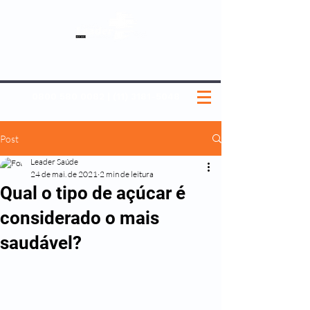
SOBRE NÓS
NOSSOS PLANOS
MEDICINA PREVENTIVA
NOSSAS UNIDADES
0800 580 0082
|
(11) 3181-5048
Post
Leader Saúde
24 de mai. de 2021
2 min de leitura
Qual o tipo de açúcar é
considerado o mais
saudável?