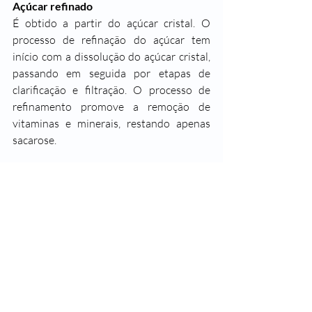
Açúcar refinado
É obtido a partir do açúcar cristal. O 
processo de refinação do açúcar tem 
início com a dissolução do açúcar cristal, 
passando em seguida por etapas de 
clarificação e filtração. O processo de 
refinamento promove a remoção de 
vitaminas e minerais, restando apenas 
sacarose.
#SegueaLeader
#SaudeLeader
#SomosTodosLeader
#Açúcar
#AcucarMascavo
#AcucarDemerara