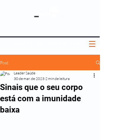
SOBRE NÓS
NOSSOS PLANOS
MEDICINA PREVENTIVA
NOSSAS UNIDADES
0800 580 0082
|
(11) 3181-5048
Post
Leader Saúde
30 de mar. de 2023
2 min de leitura
Sinais que o seu corpo
está com a imunidade
baixa