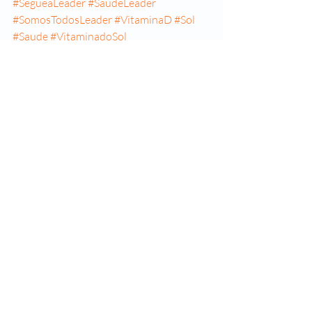
#SegueaLeader
#SaudeLeader
#SomosTodosLeader
#VitaminaD
#Sol
#Saude
#VitaminadoSol
Posts recentes
Ver tudo