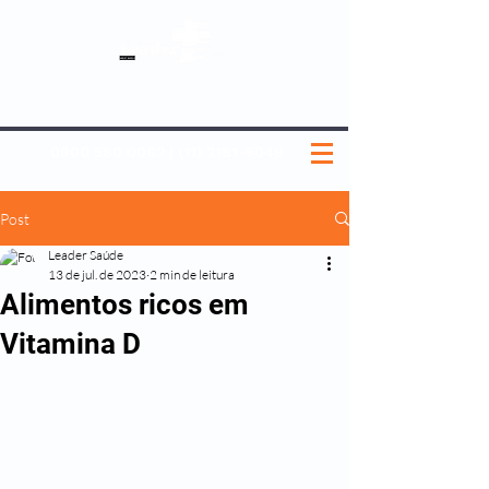
SOBRE NÓS
NOSSOS PLANOS
MEDICINA PREVENTIVA
NOSSAS UNIDADES
0800 580 0082
|
(11) 3181-5048
Post
Leader Saúde
13 de jul. de 2023
2 min de leitura
Alimentos ricos em
Vitamina D