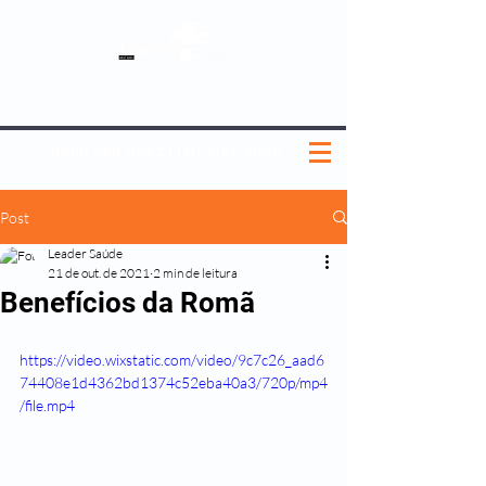
SOBRE NÓS
NOSSOS PLANOS
MEDICINA PREVENTIVA
NOSSAS UNIDADES
0800 580 0082
|
(11) 3181-5048
Post
Leader Saúde
21 de out. de 2021
2 min de leitura
Benefícios da Romã
https://video.wixstatic.com/video/9c7c26_aad6
74408e1d4362bd1374c52eba40a3/720p/mp4
/file.mp4