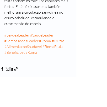
fruta tornam os folículos capilares mais 
fortes. E não é só isso: eles também 
melhoram a circulação sanguínea no 
couro cabeludo, estimulando o 
crescimento do cabelo.
#SegueaLeader
#SaudeLeader
#SomosTodosLeader
#Romã
#Frutas
#AlimentacaoSaudavel
#RomaFruta
#BeneficiosdaRoma
Posts recentes
Ver tudo