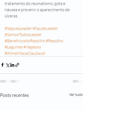
tratamento do reumatismo, gota e 
náusea e prevenir o aparecimento de 
úlceras.
#SegueaLeader
#SaudeLeader
#SomosTodosLeader
#BenefíciosdoRepolho
#Repolho
#Legumes
#Vegetais
#AlimentacaoSaudavel
Posts recentes
Ver tudo