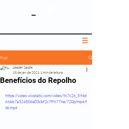
SOBRE NÓS
NOSSOS PLANOS
MEDICINA PREVENTIVA
NOSSAS UNIDADES
0800 580 0082
|
(11) 3181-5048
Post
Leader Saúde
18 de jan. de 2021
1 min de leitura
Benefícios do Repolho
https://video.wixstatic.com/video/9c7c26_594d
66bb7a32450da03cbf2c7ff6776e/720p/mp4/f
ile.mp4