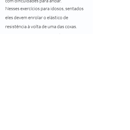
com dificuldades para andar.
Nesses exercícios para idosos, sentados 
eles devem enrolar o elástico de 
resistência à volta de uma das coxas. 
Então, é preciso pisar uma das 
extremidades do elástico com o outro pé. 
Com o joelho dobrado, é preciso levantar 
o pé da mesma perna onde a faixa foi 
colocada e mantê-la no ar o máximo de 
tempo que puder. Depois o idoso deve 
baixar a perna e fazer o mesmo 
procedimento e movimento com a outra 
perna.
#SegueaLeader
#SaudeLeader
#SomosTodosLeader
#Idosos