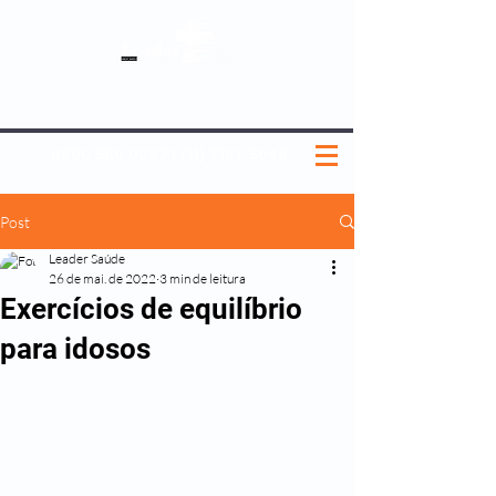
SOBRE NÓS
NOSSOS PLANOS
MEDICINA PREVENTIVA
NOSSAS UNIDADES
0800 580 0082
|
(11) 3181-5048
Post
Leader Saúde
26 de mai. de 2022
3 min de leitura
Exercícios de equilíbrio
para idosos