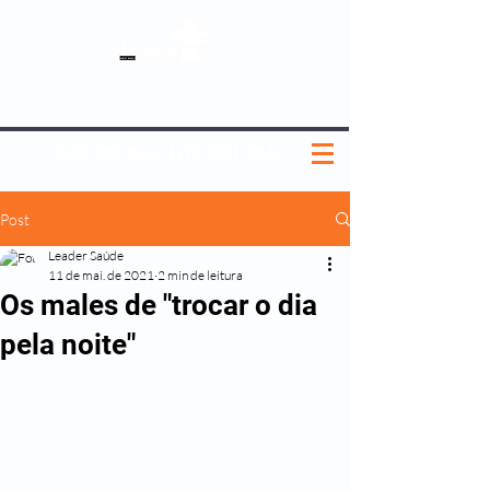
SOBRE NÓS
NOSSOS PLANOS
MEDICINA PREVENTIVA
NOSSAS UNIDADES
0800 580 0082
|
(11) 3181-5048
Post
Leader Saúde
11 de mai. de 2021
2 min de leitura
Os males de "trocar o dia
pela noite"