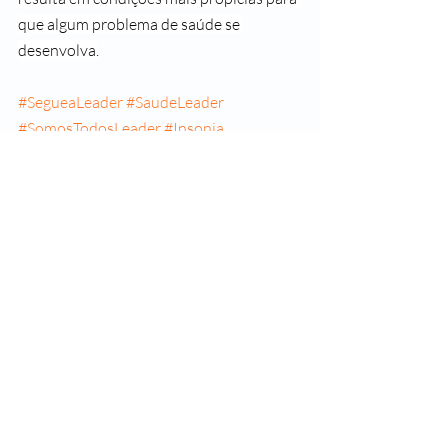
que algum problema de saúde se 
desenvolva.
#SegueaLeader
#SaudeLeader
#SomosTodosLeader
#Insonia
#DormirMal
Posts recentes
Ver tudo