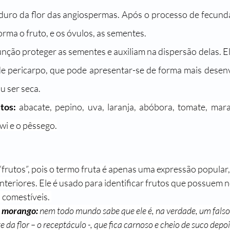
duro da flor das 
angiospermas
. Após o processo de fecunda
orma o 
fruto
, e os óvulos, as sementes.
nção proteger as sementes e auxiliam na 
dispersão
 delas. 
 pericarpo, que pode apresentar-se de forma mais desenvo
u ser seca.
tos:
 abacate, pepino, uva, laranja, abóbora, tomate, marac
iwi e o pêssego.
frutos”, pois o termo 
fruta
 é apenas uma expressão popular,
anteriores. Ele é usado para identificar frutos que possuem
 comestíveis. 
o morango:
 nem todo mundo sabe que ele é, na verdade, um falso 
da flor – o receptáculo -, que fica carnoso e cheio de suco depo