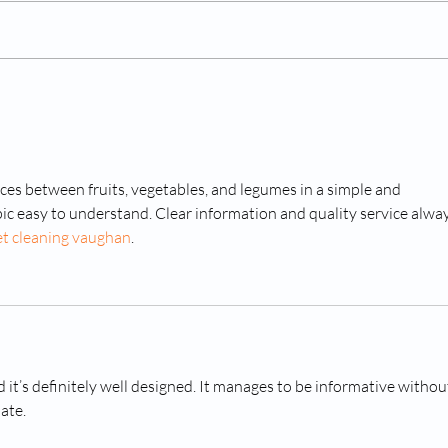
Dia Nacional da Mamografia
Dia 
medi
ences between fruits, vegetables, and legumes in a simple and 
ic easy to understand. Clear information and quality service alway
et cleaning vaughan
.
nd it’s definitely well designed. It manages to be informative withou
ate.