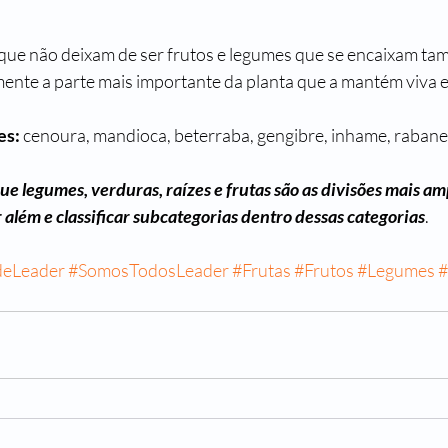
que não deixam de ser frutos e legumes que se encaixam ta
mente a parte mais importante da planta que a mantém viva e
es:
 cenoura, mandioca, beterraba, gengibre, inhame, rabane
que legumes, verduras, raízes e frutas são as divisões mais am
ir além e classificar subcategorias dentro dessas categorias
.
deLeader
#SomosTodosLeader
#Frutas
#Frutos
#Legumes
#