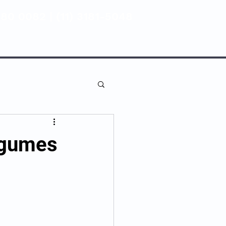
80 0082 | (11) 3181-5048
ENTIVA
NOSSAS UNIDADES
legumes