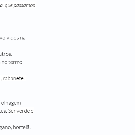
ha, que passamos 
volvidos na 
tros. 
 no termo 
, rabanete. 
 folhagem 
es. 
Ser verde e 
gano, hortelã.