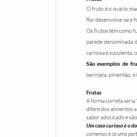
O fruto é o ovário ma
flor desenvolve-se e f
Os frutos têm como fu
parede denominada de
carnosa e suculenta, o
São exemplos de fru
berinjela, pimentão, k
Frutas
A forma correta seria “
difere dos alimentos 
sabor adocicado e são
Um caso curioso é o d
comemos é só uma parte 