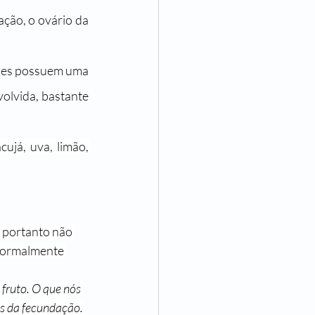
ção, o ovário da 
Eles possuem uma 
lvida, bastante 
ujá, uva, limão, 
 portanto não 
 normalmente 
fruto. O que nós 
is da fecundação. 