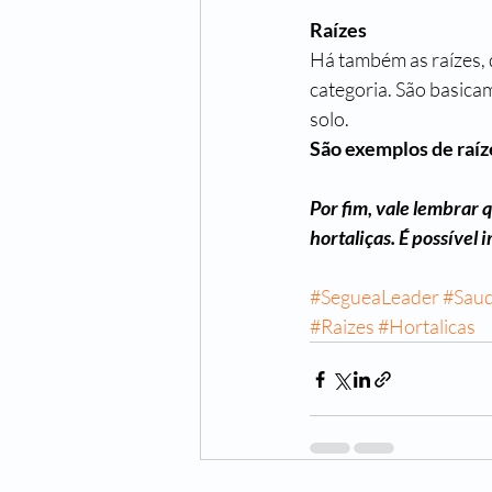
Raízes
Há também as raízes, 
categoria. São basica
solo.
São exemplos de raíz
Por fim, vale lembrar 
hortaliças. É possível 
#SegueaLeader
#Sau
#Raizes
#Hortalicas