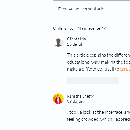
Escreva um comentário
Não beber água o suficiente
Ordenar por:
Mais recente
pode te trazer diversos
problemas
Clients Mail
23 de jul.
This article explains the differ
educational way, making the top
make a difference, just like 
carp
Curtir
Responder
Ranjitha Shetty
09 de jun.
I took a look at the interface, a
feeling crowded, which I appreci