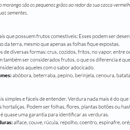
do morango são os pequenos grãos ao redor da sua casca vermel
suas sementes.
is que possuem frutos comestíveis; Esses podem ser desen
xo da terra, mesmo que apenas as folhas fique expostas.
e diversas formas: crus, cozidos, fritos, no vapor, entre ou
também ser considerados frutos, o que os diferencia é que
considerados aqueles com o sabor adocicado.
umes:
abóbora, beterraba, pepino, berinjela, cenoura, batata
is simples e fáceis de entender. Verdura nada mais é do que
 hortaliças. Podem ser folhas, flores, plantas botões ou hast
é quase uma garantia para identificar as verduras.
uras: 
alface, couve, rúcula, repolho, coentro, espinafre, oré